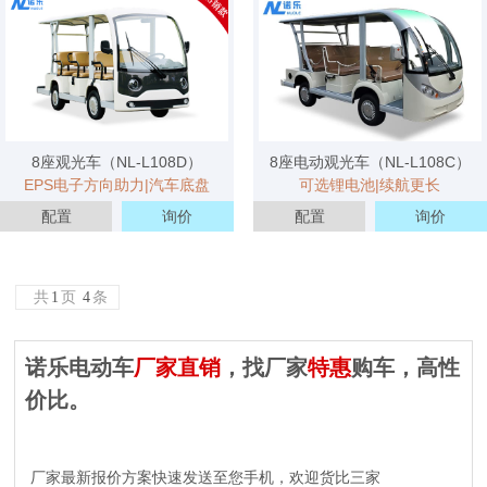
3分钟内 139****1175 已获取报价方案
5分钟内 135****8085 已获取报价方案
10分钟内 151****3959已获取报价方案
10分钟内 157****1125 已获取报价方案
8座观光车（NL-L108D）
8座电动观光车（NL-L108C）
10分钟内 182****2525 已获取报价方案
EPS电子方向助力|汽车底盘
可选锂电池|续航更长
20分钟内 183****4571 已获取报价方案
配置
询价
配置
询价
20分钟内 191****8686 已获取报价方案
20分钟内 180****6548 已获取报价方案
共
1
页
4
条
30分钟内 153****5811 已获取报价方案
诺乐电动车
厂家直销
，找厂家
特惠
购车，高性
30分钟内 131****3249 已获取报价方案
价比。
30分钟内 135****0014 已获取报价方案
30分钟内 139****5670 已获取报价方案
30分钟内 153****6879 已获取报价方案
厂家最新报价方案快速发送至您手机，欢迎货比三家