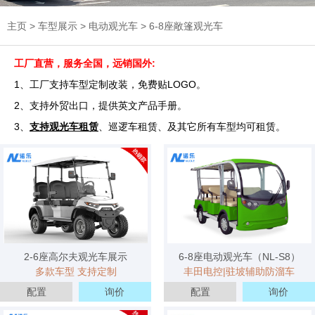
主页
>
车型展示
>
电动观光车
>
6-8座敞篷观光车
工厂直营，服务全国，远销国外:
1、工厂支持车型定制改装，免费贴LOGO。
2、支持外贸出口，提供英文产品手册。
3、
支持观光车租赁
、巡逻车租赁、及其它所有车型均可租赁。
3天内 151****0811 已获取报价方案
3天内 157****5911 已获取报价方案
2-6座高尔夫观光车展示
6-8座电动观光车（NL-S8）
3天内 182****8876 已获取报价方案
多款车型 支持定制
丰田电控|驻坡辅助防溜车
3天内 134****4418 已获取报价方案
配置
询价
配置
询价
3分钟内 173****6965 已获取报价方案